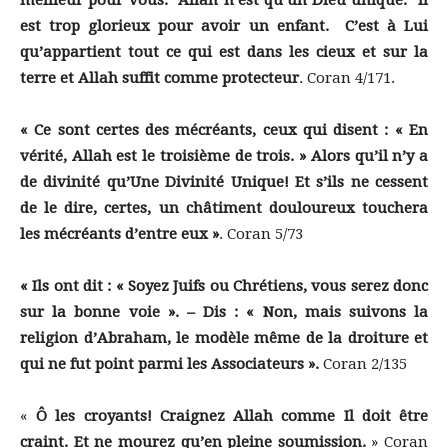
meilleur pour vous. Allah n’est qu’un Dieu unique. Il
est trop glorieux pour avoir un enfant. C’est à Lui
qu’appartient tout ce qui est dans les cieux et sur la
terre et Allah suffit comme protecteur
. Coran 4/171.
« Ce sont certes des mécréants, ceux qui disent : « En
vérité, Allah est le troisième de trois. » Alors qu’il n’y a
de divinité qu’Une Divinité Unique! Et s’ils ne cessent
de le dire, certes, un châtiment douloureux touchera
les mécréants d’entre eux »
. Coran 5/73
« Ils ont dit : « Soyez Juifs ou Chrétiens, vous serez donc
sur la bonne voie ». – Dis : « Non, mais suivons la
religion d’Abraham, le modèle même de la droiture et
qui ne fut point parmi les Associateurs ».
Coran 2/135
«
Ô les croyants! Craignez Allah comme Il doit être
craint. Et ne mourez qu’en pleine soumission.
» Coran